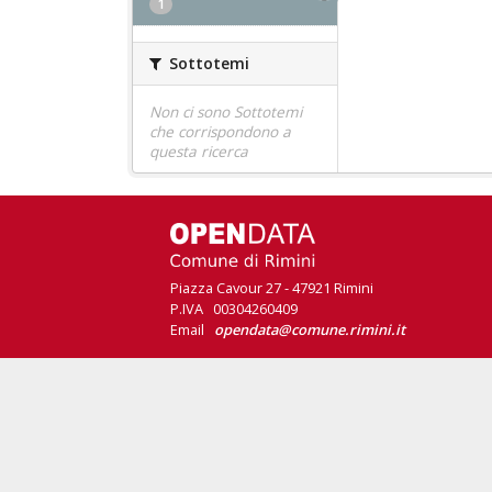
1
Sottotemi
Non ci sono Sottotemi
che corrispondono a
questa ricerca
Piazza Cavour 27 - 47921 Rimini
P.IVA 00304260409
Email
opendata@comune.rimini.it