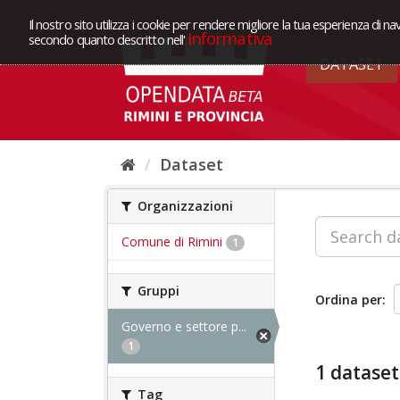
Il nostro sito utilizza i cookie per rendere migliore la tua esperienza di na
Informativa
secondo quanto descritto nell'
DATASET
Dataset
Organizzazioni
Comune di Rimini
1
Gruppi
Ordina per
Governo e settore p...
1
1 dataset
Tag