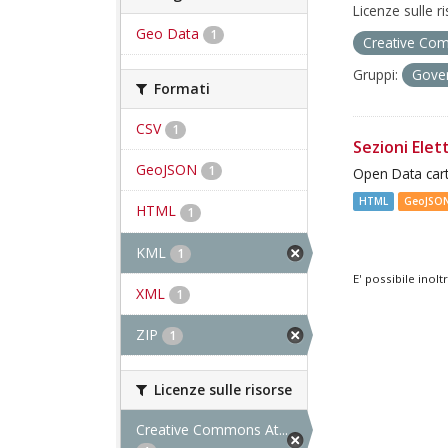
Licenze sulle r
Geo Data
1
Creative Com
Gruppi:
Gover
Formati
CSV
1
Sezioni Elett
GeoJSON
1
Open Data cart
HTML
GeoJSO
HTML
1
KML
1
E' possibile inol
XML
1
ZIP
1
Licenze sulle risorse
Creative Commons At...