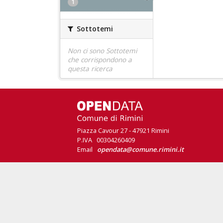
1
Sottotemi
Non ci sono Sottotemi
che corrispondono a
questa ricerca
Piazza Cavour 27 - 47921 Rimini
P.IVA 00304260409
Email
opendata@comune.rimini.it