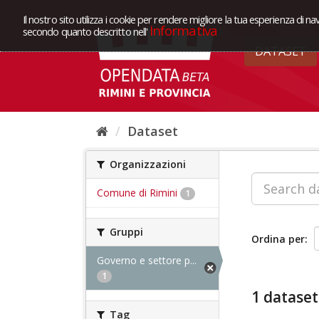
Il nostro sito utilizza i cookie per rendere migliore la tua esperienza di na
Informativa
secondo quanto descritto nell'
DATASET
Dataset
Organizzazioni
Comune di Rimini
1
Gruppi
Ordina per
Governo e settore p...
1
1 dataset
Tag