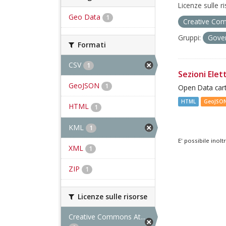
Licenze sulle r
Geo Data
1
Creative Com
Gruppi:
Gover
Formati
CSV
1
Sezioni Elett
GeoJSON
1
Open Data cart
HTML
GeoJSO
HTML
1
KML
1
E' possibile inol
XML
1
ZIP
1
Licenze sulle risorse
Creative Commons At...