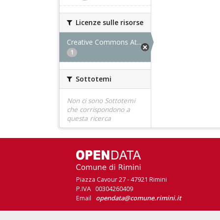
Licenze sulle risorse
Creative Commons At...
1
Sottotemi
Non ci sono Sottotemi
che corrispondono a
questa ricerca
Piazza Cavour 27 - 47921 Rimini
P.IVA 00304260409
Email
opendata@comune.rimini.it