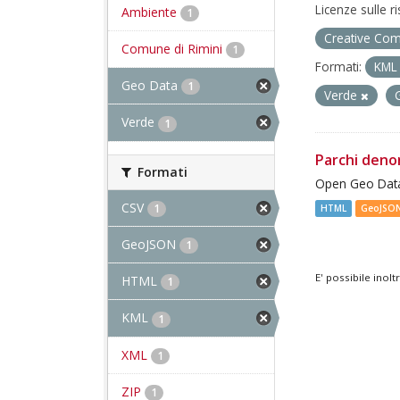
Licenze sulle r
Ambiente
1
Creative Com
Comune di Rimini
1
Formati:
KM
Geo Data
1
Verde
Verde
1
Parchi deno
Formati
Open Geo Data
CSV
1
HTML
GeoJSO
GeoJSON
1
E' possibile inol
HTML
1
KML
1
XML
1
ZIP
1