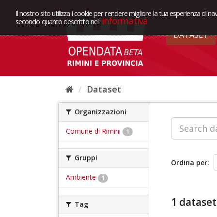
Il nostro sito utilizza i cookie per rendere migliore la tua esperienza di na
Informativa
secondo quanto descritto nell'
DATASET
Dataset
Organizzazioni
Comune di Rimini
1
Gruppi
Ordina per
Ambiente
1
1 dataset
Tag