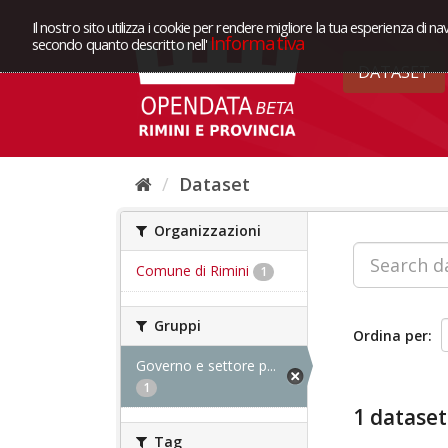
Il nostro sito utilizza i cookie per rendere migliore la tua esperienza di na
Informativa
secondo quanto descritto nell'
DATASET
Dataset
Organizzazioni
Comune di Rimini
1
Gruppi
Ordina per
Governo e settore p...
1
1 dataset
Tag