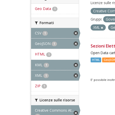
Licenze sulle r
Geo Data
1
Creative Com
Gruppi:
Gover
Formati
XML
G
CSV
1
GeoJSON
1
Sezioni Elett
Open Data cart
HTML
1
HTML
GeoJSO
KML
1
XML
1
E' possibile inol
ZIP
1
Licenze sulle risorse
Creative Commons At...