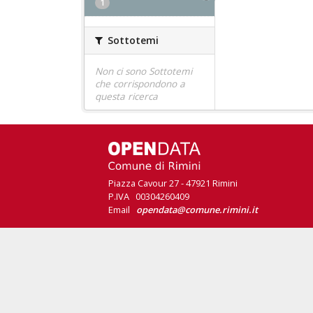
1
Sottotemi
Non ci sono Sottotemi
che corrispondono a
questa ricerca
Piazza Cavour 27 - 47921 Rimini
P.IVA 00304260409
Email
opendata@comune.rimini.it