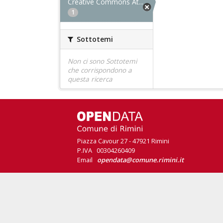
Creative Commons At...
1
Sottotemi
Non ci sono Sottotemi
che corrispondono a
questa ricerca
Piazza Cavour 27 - 47921 Rimini
P.IVA 00304260409
Email
opendata@comune.rimini.it