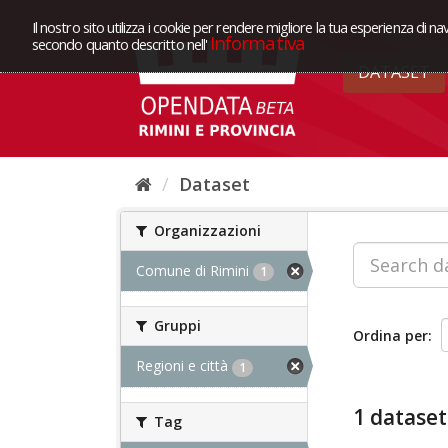
Il nostro sito utilizza i cookie per rendere migliore la tua esperienza di na
Informativa
secondo quanto descritto nell'
DATASET
Dataset
Organizzazioni
Comune di Rimini
1
Gruppi
Ordina per
Regioni e città
1
1 dataset
Tag