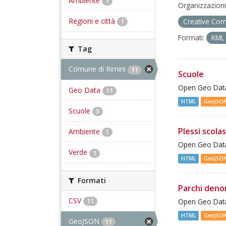
Ambiente
1
Organizzazioni
Regioni e città
Creative Com
1
Formati:
KM
Tag
Comune di Rimini
11
Scuole
Open Geo Data 
Geo Data
11
HTML
GeoJSO
Scuole
3
Plessi scolas
Ambiente
1
Open Geo Data 
Verde
1
HTML
GeoJSO
Formati
Parchi deno
CSV
11
Open Geo Data
HTML
GeoJSO
GeoJSON
11