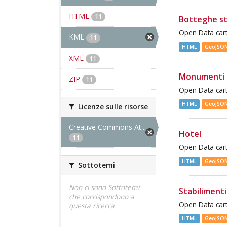
HTML
11
Botteghe st
Open Data cart
KML
11
HTML
GeoJSO
XML
11
Monumenti 
ZIP
11
Open Data cart
HTML
GeoJSO
Licenze sulle risorse
Creative Commons At...
Hotel
11
Open Data cart
HTML
GeoJSO
Sottotemi
Non ci sono Sottotemi
Stabilimenti
che corrispondono a
Open Data cart
questa ricerca
HTML
GeoJSO