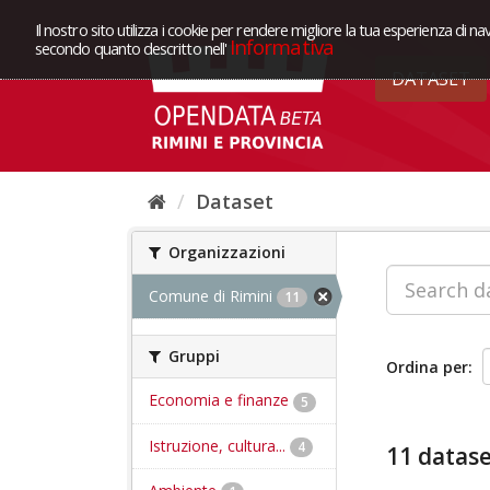
Il nostro sito utilizza i cookie per rendere migliore la tua esperienza di na
Informativa
secondo quanto descritto nell'
DATASET
Dataset
Organizzazioni
Comune di Rimini
11
Gruppi
Ordina per
Economia e finanze
5
Istruzione, cultura...
4
11 datase