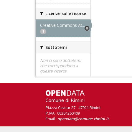
Licenze sulle risorse
Creative Commons At...
1
Sottotemi
Non ci sono Sottotemi
che corrispondono a
questa ricerca
Piazza Cavour 27 - 47921 Rimini
P.IVA 00304260409
Email
opendata@comune.rimini.it