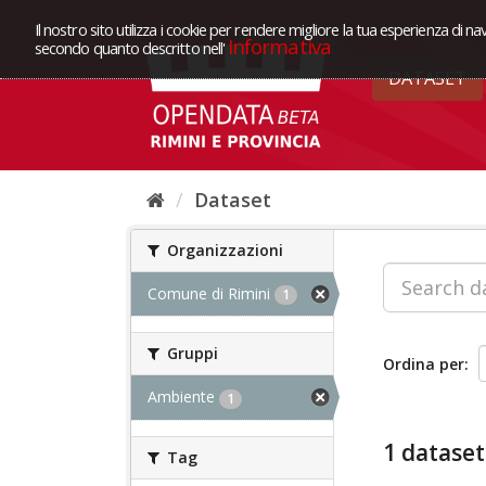
Il nostro sito utilizza i cookie per rendere migliore la tua esperienza di na
Informativa
secondo quanto descritto nell'
DATASET
Dataset
Organizzazioni
Comune di Rimini
1
Gruppi
Ordina per
Ambiente
1
1 dataset
Tag