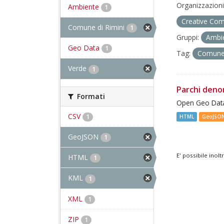
Organizzazioni
Ambiente
1
Creative Com
Comune di Rimini
1
Gruppi:
Ambi
Geo Data
1
Tag:
Comune 
Verde
1
Parchi deno
Formati
Open Geo Data
CSV
1
HTML
GeoJSO
GeoJSON
1
E' possibile inol
HTML
1
KML
1
XML
1
ZIP
1