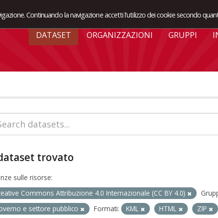
avigazione. Continuando la navigazione accetti l'utilizzo dei cookie secondo quant
DATASET
ORGANIZZAZIONI
GRUPPI
I
dataset trovato
enze sulle risorse:
reative Commons Attribuzione 4.0 Internazionale (CC BY 4.0)
Grupp
overno e settore pubblico
Formati:
KML
HTML
ZIP