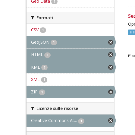
Geo Data
1
Sez
Formati
Ope
CSV
1
HT
GeoJSON
1
HTML
1
E' p
KML
1
XML
1
ZIP
1
Licenze sulle risorse
Creative Commons At...
1