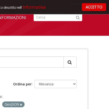
Accedi
Informativa
ACCETTO
o descritto nell'
NFORMAZIONI
Ordina per
i:
GeoJSON