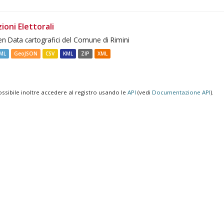
ioni Elettorali
n Data cartografici del Comune di Rimini
ML
GeoJSON
CSV
KML
ZIP
XML
ossibile inoltre accedere al registro usando le
API
(vedi
Documentazione API
).