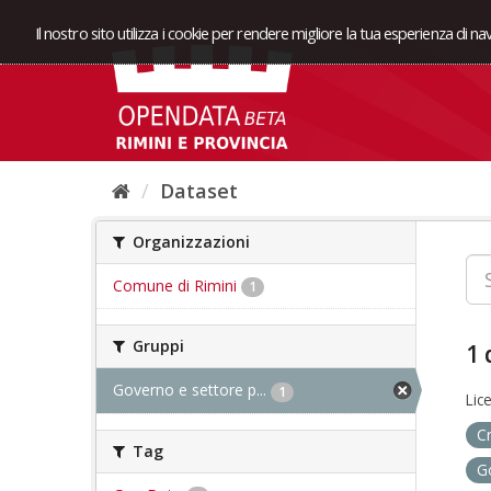
Il nostro sito utilizza i cookie per rendere migliore la tua esperienza di n
Dataset
Organizzazioni
Comune di Rimini
1
Gruppi
1 
Governo e settore p...
1
Lic
C
Tag
G