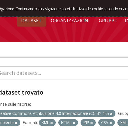
avigazione. Continuando la navigazione accetti l'utilizzo dei cookie secondo quant
DATASET
ORGANIZZAZIONI
GRUPPI
I
dataset trovato
enze sulle risorse:
reative Commons Attribuzione 4.0 Internazionale (CC BY 4.0)
Grupp
mbiente
Formati:
KML
HTML
ZIP
CSV
XM