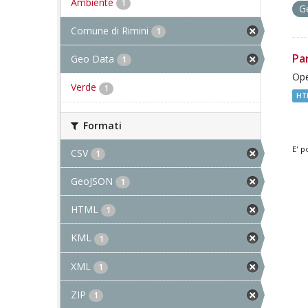
Ambiente
1
G
Comune di Rimini
1
Pa
Geo Data
1
Ope
Verde
1
HT
Formati
E' p
CSV
1
GeoJSON
1
HTML
1
KML
1
XML
1
ZIP
1