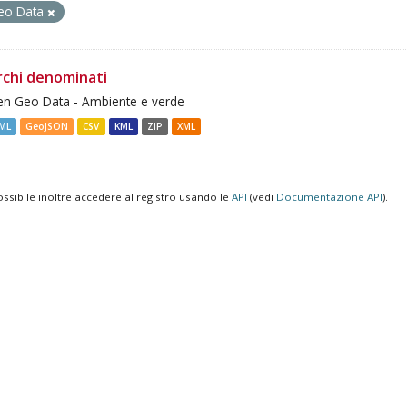
eo Data
rchi denominati
n Geo Data - Ambiente e verde
ML
GeoJSON
CSV
KML
ZIP
XML
ossibile inoltre accedere al registro usando le
API
(vedi
Documentazione API
).