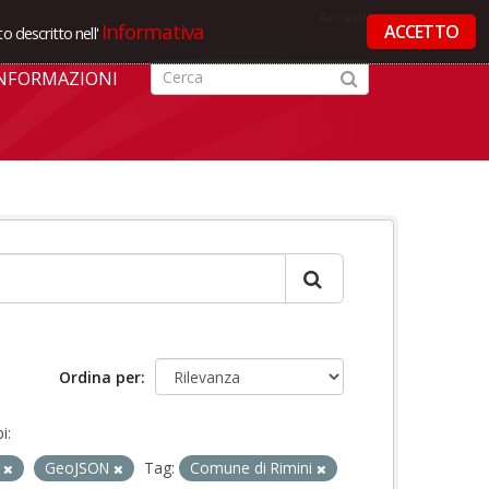
Accedi
Informativa
ACCETTO
o descritto nell'
NFORMAZIONI
Ordina per
i:
L
GeoJSON
Tag:
Comune di Rimini