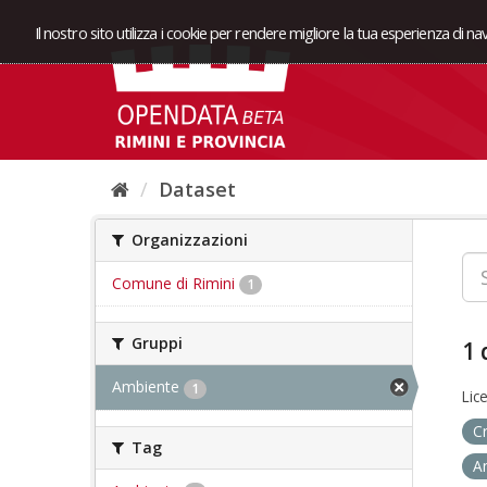
Il nostro sito utilizza i cookie per rendere migliore la tua esperienza di n
Dataset
Organizzazioni
Comune di Rimini
1
Gruppi
1 
Ambiente
1
Lic
C
Tag
A