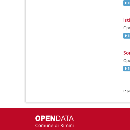
HT
Ist
Ope
HT
So
Ope
HT
E' p