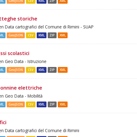
ML
GeoJSON
CSV
KML
ZIP
XML
tteghe storiche
n Data cartografici del Comune di Rimini - SUAP
ML
GeoJSON
CSV
KML
ZIP
XML
ssi scolastici
n Geo Data - Istruzione
ML
GeoJSON
CSV
KML
ZIP
XML
lonnine elettriche
n Geo Data - Mobilità
ML
GeoJSON
CSV
KML
ZIP
XML
fici
n Data cartografici del Comune di Rimini