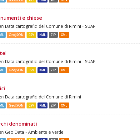
numenti e chiese
n Data cartografici del Comune di Rimini - SUAP
ML
GeoJSON
CSV
KML
ZIP
XML
tel
n Data cartografici del Comune di Rimini - SUAP
ML
GeoJSON
CSV
KML
ZIP
XML
ici
n Data cartografici del Comune di Rimini
ML
GeoJSON
CSV
KML
ZIP
XML
rchi denominati
n Geo Data - Ambiente e verde