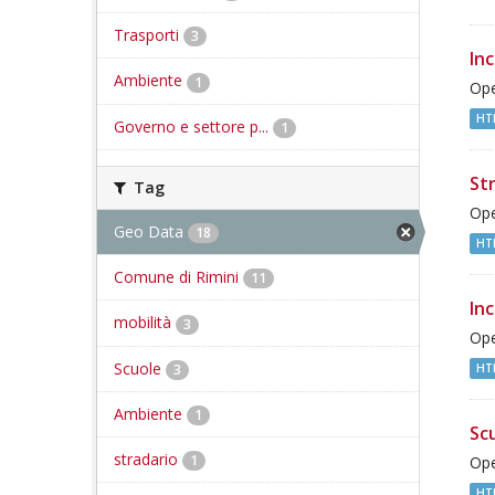
Trasporti
3
In
Ambiente
1
Ope
HT
Governo e settore p...
1
St
Tag
Ope
Geo Data
18
HT
Comune di Rimini
11
Inc
mobilità
3
Ope
Scuole
3
HT
Ambiente
1
Sc
stradario
1
Ope
HT