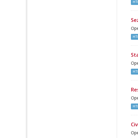
HT
Sez
Ope
HT
Sta
Ope
HT
Re
Ope
HT
Civ
Ope