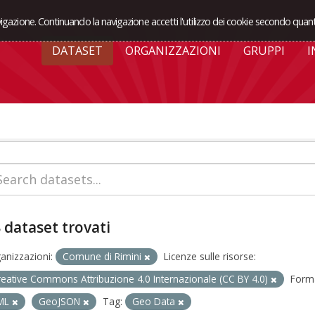
avigazione. Continuando la navigazione accetti l'utilizzo dei cookie secondo quant
DATASET
ORGANIZZAZIONI
GRUPPI
I
 dataset trovati
anizzazioni:
Comune di Rimini
Licenze sulle risorse:
reative Commons Attribuzione 4.0 Internazionale (CC BY 4.0)
Forma
ML
GeoJSON
Tag:
Geo Data