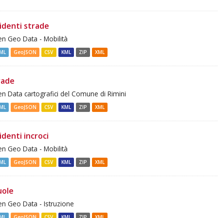
cidenti strade
n Geo Data - Mobilità
ML
GeoJSON
CSV
KML
ZIP
XML
rade
n Data cartografici del Comune di Rimini
ML
GeoJSON
CSV
KML
ZIP
XML
identi incroci
n Geo Data - Mobilità
ML
GeoJSON
CSV
KML
ZIP
XML
uole
n Geo Data - Istruzione
ML
GeoJSON
CSV
KML
ZIP
XML