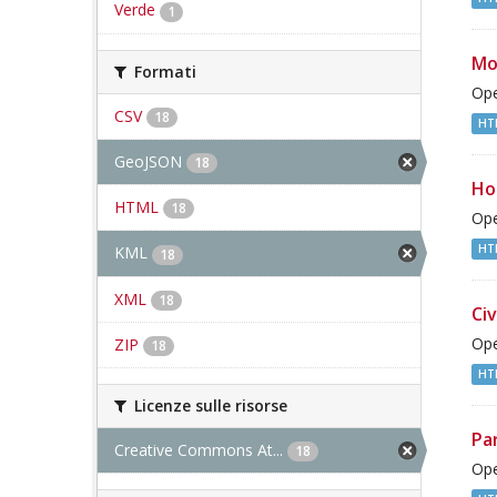
Verde
1
Mo
Formati
Ope
CSV
18
HT
GeoJSON
18
Ho
HTML
18
Ope
HT
KML
18
XML
18
Civ
ZIP
Ope
18
HT
Licenze sulle risorse
Pa
Creative Commons At...
18
Ope