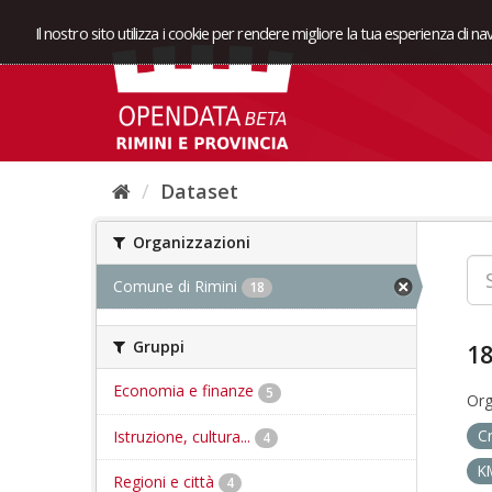
Il nostro sito utilizza i cookie per rendere migliore la tua esperienza di n
Dataset
Organizzazioni
Comune di Rimini
18
Gruppi
18
Economia e finanze
5
Org
Istruzione, cultura...
C
4
K
Regioni e città
4