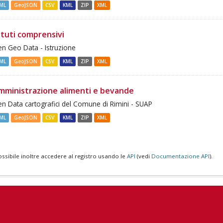
ML
GeoJSON
CSV
KML
ZIP
XML
ituti comprensivi
n Geo Data - Istruzione
ML
GeoJSON
CSV
KML
ZIP
XML
mministrazione alimenti e bevande
n Data cartografici del Comune di Rimini - SUAP
ML
GeoJSON
CSV
KML
ZIP
XML
ossibile inoltre accedere al registro usando le
API
(vedi
Documentazione API
).