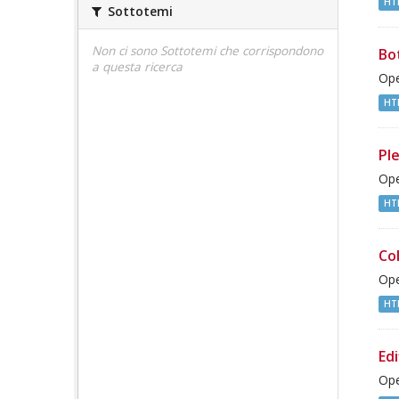
HT
Sottotemi
Non ci sono Sottotemi che corrispondono
Bo
a questa ricerca
Ope
HT
Ple
Ope
HT
Co
Ope
HT
Edi
Ope