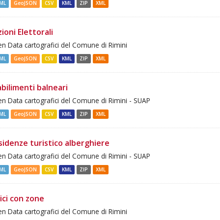
ML
GeoJSON
CSV
KML
ZIP
XML
ioni Elettorali
n Data cartografici del Comune di Rimini
ML
GeoJSON
CSV
KML
ZIP
XML
bilimenti balneari
n Data cartografici del Comune di Rimini - SUAP
ML
GeoJSON
CSV
KML
ZIP
XML
sidenze turistico alberghiere
n Data cartografici del Comune di Rimini - SUAP
ML
GeoJSON
CSV
KML
ZIP
XML
ici con zone
n Data cartografici del Comune di Rimini