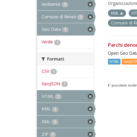
Organizzazioni
Ambiente
1
KML
H
Comune di Rimini
1
Comune di R
Geo Data
1
Verde
1
Parchi deno
Open Geo Data
Formati
HTML
GeoJSO
CSV
1
GeoJSON
1
E' possibile inol
HTML
1
KML
1
XML
1
ZIP
1