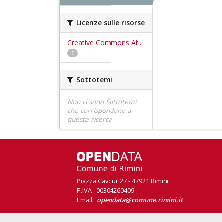
Licenze sulle risorse
Creative Commons At...
1
Sottotemi
Non ci sono Sottotemi
che corrispondono a
questa ricerca
Piazza Cavour 27 - 47921 Rimini
P.IVA 00304260409
Email
opendata@comune.rimini.it