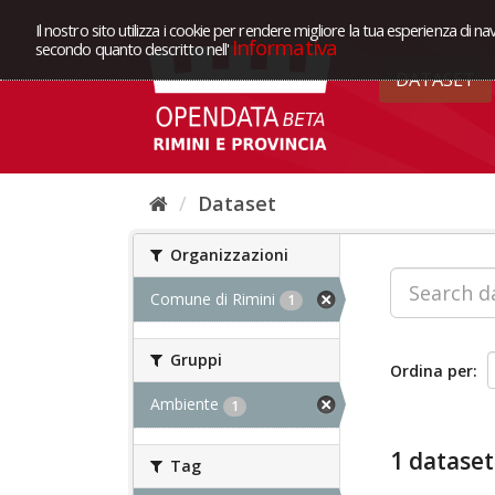
Il nostro sito utilizza i cookie per rendere migliore la tua esperienza di na
Informativa
secondo quanto descritto nell'
DATASET
Dataset
Organizzazioni
Comune di Rimini
1
Gruppi
Ordina per
Ambiente
1
1 dataset
Tag