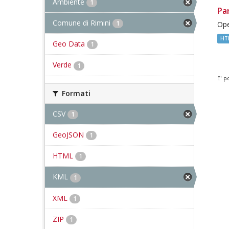
Ambiente
1
Pa
Comune di Rimini
1
Ope
HT
Geo Data
1
Verde
1
E' p
Formati
CSV
1
GeoJSON
1
HTML
1
KML
1
XML
1
ZIP
1