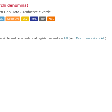
rchi denominati
n Geo Data - Ambiente e verde
ML
GeoJSON
CSV
KML
ZIP
XML
ossibile inoltre accedere al registro usando le
API
(vedi
Documentazione API
).