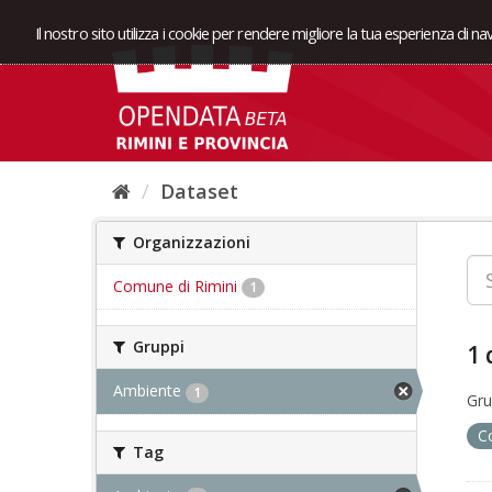
Il nostro sito utilizza i cookie per rendere migliore la tua esperienza di n
Dataset
Organizzazioni
Comune di Rimini
1
Gruppi
1 
Ambiente
1
Gru
C
Tag