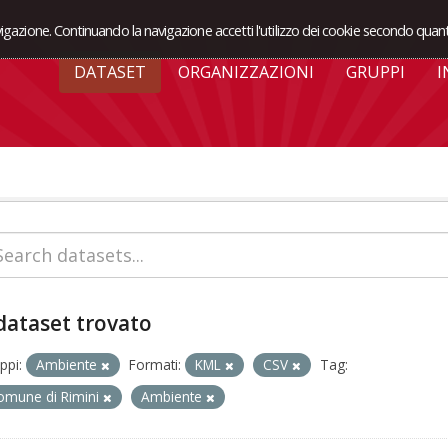
avigazione. Continuando la navigazione accetti l'utilizzo dei cookie secondo quant
DATASET
ORGANIZZAZIONI
GRUPPI
I
dataset trovato
ppi:
Ambiente
Formati:
KML
CSV
Tag:
omune di Rimini
Ambiente