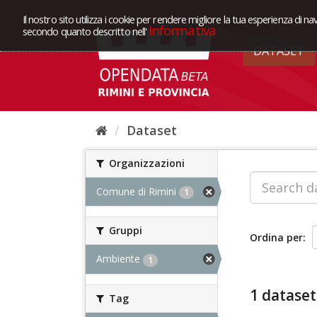
Il nostro sito utilizza i cookie per rendere migliore la tua esperienza di na
Informativa
secondo quanto descritto nell'
DATASET
Dataset
Organizzazioni
Comune di Rimini
1
Gruppi
Ordina per
Ambiente
1
1 dataset
Tag