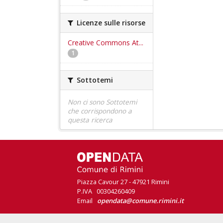
Licenze sulle risorse
Creative Commons At...
1
Sottotemi
Non ci sono Sottotemi
che corrispondono a
questa ricerca
Piazza Cavour 27 - 47921 Rimini
P.IVA 00304260409
Email
opendata@comune.rimini.it