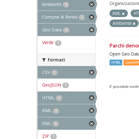
Organizzazioni
Ambiente
1
KML
H
Comune di Rimini
1
Ambiente
Geo Data
1
Verde
1
Parchi deno
Open Geo Data
Formati
HTML
GeoJSO
CSV
1
GeoJSON
1
E' possibile inol
HTML
1
KML
1
XML
1
ZIP
1