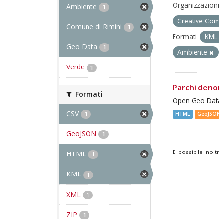
Organizzazioni
Ambiente
1
Creative Com
Comune di Rimini
1
Formati:
KM
Geo Data
1
Ambiente
Verde
1
Parchi deno
Formati
Open Geo Data
CSV
1
HTML
GeoJSO
GeoJSON
1
E' possibile inol
HTML
1
KML
1
XML
1
ZIP
1