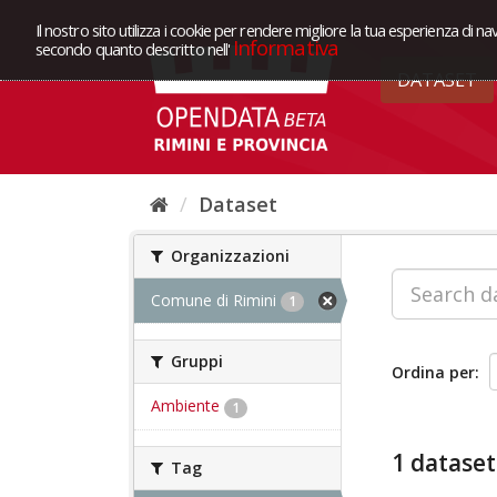
Il nostro sito utilizza i cookie per rendere migliore la tua esperienza di na
Informativa
secondo quanto descritto nell'
DATASET
Dataset
Organizzazioni
Comune di Rimini
1
Gruppi
Ordina per
Ambiente
1
1 dataset
Tag