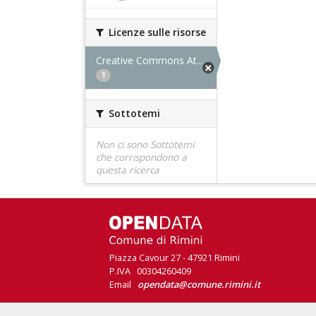
Licenze sulle risorse
Creative Commons At...
1
Sottotemi
Non ci sono Sottotemi
che corrispondono a
questa ricerca
Piazza Cavour 27 - 47921 Rimini
P.IVA 00304260409
Email
opendata@comune.rimini.it