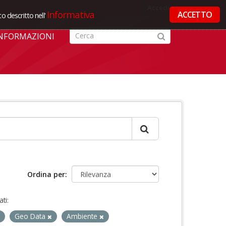
Accedi
Informativa
ACCETTO
o descritto nell'
NFORMAZIONI
Ordina per
ti:
Geo Data
Ambiente