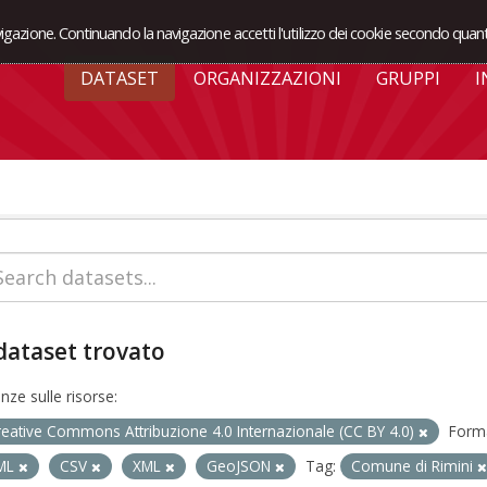
avigazione. Continuando la navigazione accetti l'utilizzo dei cookie secondo quant
DATASET
ORGANIZZAZIONI
GRUPPI
I
dataset trovato
enze sulle risorse:
reative Commons Attribuzione 4.0 Internazionale (CC BY 4.0)
Forma
ML
CSV
XML
GeoJSON
Tag:
Comune di Rimini