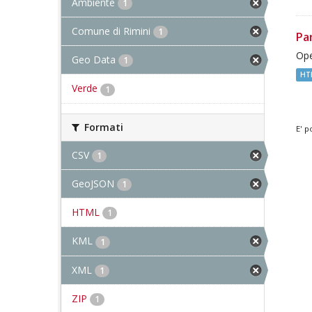
Ambiente
1
Comune di Rimini
1
Pa
Ope
Geo Data
1
HT
Verde
1
Formati
E' p
CSV
1
GeoJSON
1
HTML
1
KML
1
XML
1
ZIP
1