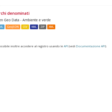
rchi denominati
n Geo Data - Ambiente e verde
ML
GeoJSON
CSV
KML
ZIP
XML
ossibile inoltre accedere al registro usando le
API
(vedi
Documentazione API
).