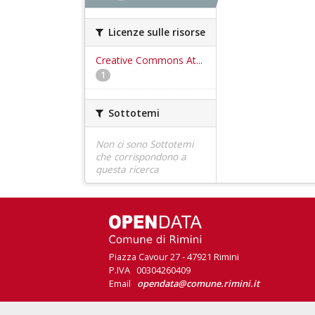
Licenze sulle risorse
Creative Commons At...
1
Sottotemi
Non ci sono Sottotemi
che corrispondono a
questa ricerca
Piazza Cavour 27 - 47921 Rimini
P.IVA 00304260409
Email
opendata@comune.rimini.it