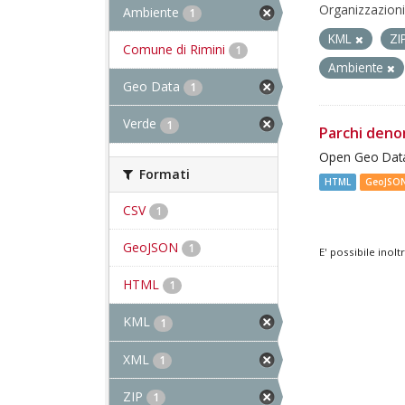
Organizzazioni
Ambiente
1
KML
ZI
Comune di Rimini
1
Ambiente
Geo Data
1
Verde
1
Parchi deno
Open Geo Data
Formati
HTML
GeoJSO
CSV
1
GeoJSON
1
E' possibile inol
HTML
1
KML
1
XML
1
ZIP
1