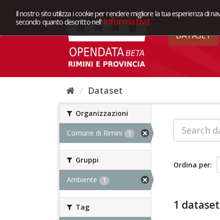
Il nostro sito utilizza i cookie per rendere migliore la tua esperienza di na
Informativa
secondo quanto descritto nell'
DATASET
Dataset
Organizzazioni
Comune di Rimini
1
Gruppi
Ordina per
Ambiente
1
1 dataset
Tag