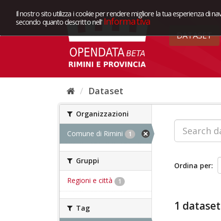
Il nostro sito utilizza i cookie per rendere migliore la tua esperienza di na
Informativa
secondo quanto descritto nell'
DATASET
Dataset
Organizzazioni
Comune di Rimini
1
Gruppi
Ordina per
Regioni e città
1
1 dataset
Tag