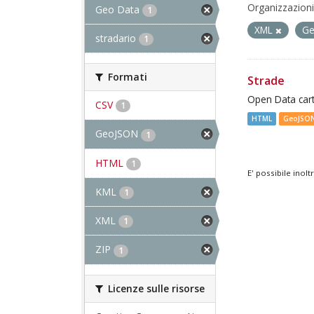
Organizzazioni
Geo Data
1
XML
G
stradario
1
Formati
Strade
Open Data cart
CSV
1
HTML
GeoJSO
GeoJSON
1
HTML
1
E' possibile inol
KML
1
XML
1
ZIP
1
Licenze sulle risorse