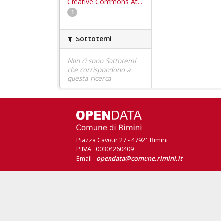
Creative Commons At...
1
Sottotemi
Non ci sono Sottotemi
che corrispondono a
questa ricerca
Piazza Cavour 27 - 47921 Rimini
P.IVA 00304260409
Email
opendata@comune.rimini.it