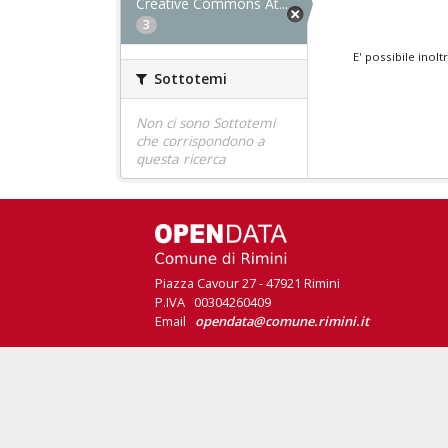
Creative Commons At...
3
E' possibile inol
Sottotemi
Non ci sono Sottotemi
che corrispondono a
questa ricerca
Piazza Cavour 27 - 47921 Rimini
P.IVA 00304260409
Email
opendata@comune.rimini.it