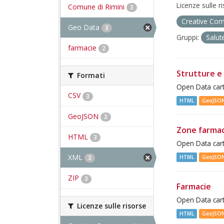
Licenze sulle r
Comune di Rimini
3
Creative Com
Geo Data
3
Gruppi:
Salut
farmacie
2
Strutture e 
Formati
Open Data cart
CSV
3
HTML
GeoJSO
GeoJSON
3
Zone farma
HTML
3
Open Data cart
XML
HTML
GeoJSO
3
ZIP
3
Farmacie
Open Data cart
Licenze sulle risorse
HTML
GeoJSO