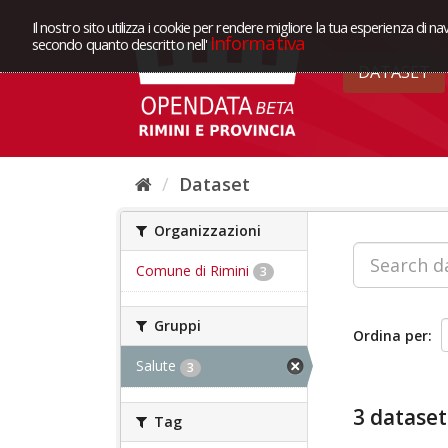
Il nostro sito utilizza i cookie per rendere migliore la tua esperienza di na
Informativa
secondo quanto descritto nell'
DATASET
Dataset
Organizzazioni
Comune di Rimini
3
Gruppi
Ordina per
Salute
3
3 dataset
Tag