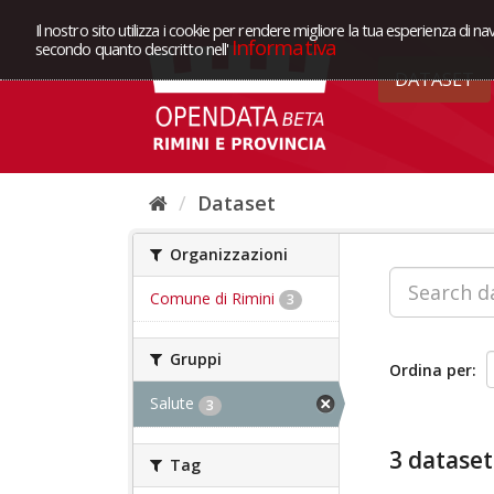
Il nostro sito utilizza i cookie per rendere migliore la tua esperienza di na
Informativa
secondo quanto descritto nell'
DATASET
Dataset
Organizzazioni
Comune di Rimini
3
Gruppi
Ordina per
Salute
3
3 dataset
Tag