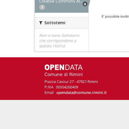
Creative Commons At...
3
E' possibile inol
Sottotemi
Non ci sono Sottotemi
che corrispondono a
questa ricerca
Piazza Cavour 27 - 47921 Rimini
P.IVA 00304260409
Email
opendata@comune.rimini.it