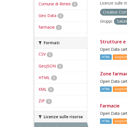
Licenze sulle r
Comune di Rimini
3
Creative Com
Geo Data
3
Gruppi:
Salut
farmacie
2
Strutture e 
Formati
Open Data cart
CSV
3
HTML
GeoJSO
GeoJSON
3
Zone farma
HTML
3
Open Data cart
XML
HTML
GeoJSO
3
ZIP
3
Farmacie
Open Data cart
Licenze sulle risorse
HTML
GeoJSO