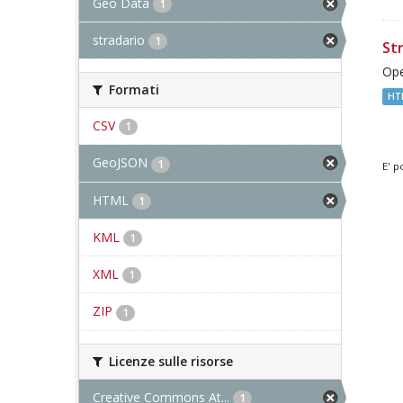
Geo Data
1
stradario
1
St
Ope
Formati
HT
CSV
1
GeoJSON
1
E' p
HTML
1
KML
1
XML
1
ZIP
1
Licenze sulle risorse
Creative Commons At...
1