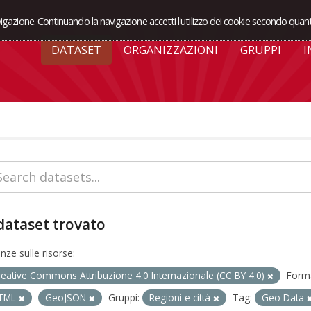
avigazione. Continuando la navigazione accetti l'utilizzo dei cookie secondo quant
DATASET
ORGANIZZAZIONI
GRUPPI
I
dataset trovato
enze sulle risorse:
reative Commons Attribuzione 4.0 Internazionale (CC BY 4.0)
Forma
TML
GeoJSON
Gruppi:
Regioni e città
Tag:
Geo Data