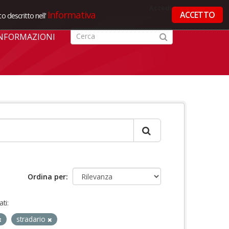
Accedi
Informativa
ACCETTO
o descritto nell'
NFORMAZIONI
Ordina per
ti:
stradario