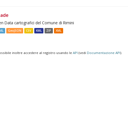
rade
n Data cartografici del Comune di Rimini
ML
GeoJSON
CSV
KML
ZIP
XML
ossibile inoltre accedere al registro usando le
API
(vedi
Documentazione API
).