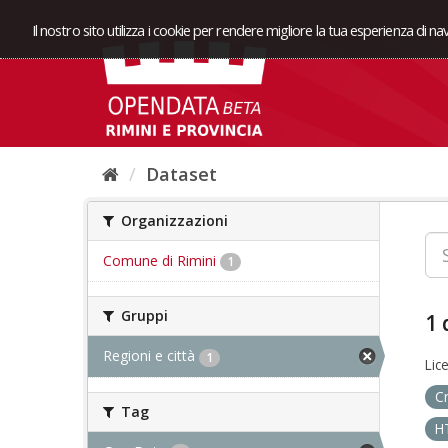
Il nostro sito utilizza i cookie per rendere migliore la tua esperienza di n
Dataset
Organizzazioni
Comune di Rimini
1
Gruppi
1 
Regioni e città
1
Lic
C
Tag
H