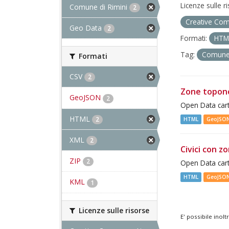
Licenze sulle r
Comune di Rimini
2
Creative Com
Geo Data
2
Formati:
HT
Tag:
Comune 
Formati
CSV
2
Zone topon
GeoJSON
2
Open Data cart
HTML
2
HTML
GeoJSO
XML
2
Civici con z
ZIP
2
Open Data cart
HTML
GeoJSO
KML
1
Licenze sulle risorse
E' possibile inol