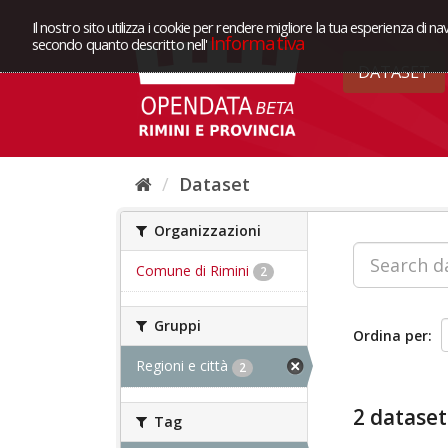
Il nostro sito utilizza i cookie per rendere migliore la tua esperienza di na
Informativa
secondo quanto descritto nell'
DATASET
Dataset
Organizzazioni
Comune di Rimini
2
Gruppi
Ordina per
Regioni e città
2
2 dataset
Tag