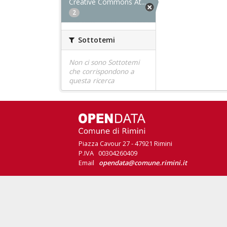
Creative Commons At...
2
Sottotemi
Non ci sono Sottotemi
che corrispondono a
questa ricerca
Piazza Cavour 27 - 47921 Rimini
P.IVA 00304260409
Email
opendata@comune.rimini.it