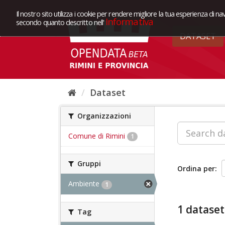
Il nostro sito utilizza i cookie per rendere migliore la tua esperienza di na
Informativa
secondo quanto descritto nell'
DATASET
Dataset
Organizzazioni
Comune di Rimini
1
Gruppi
Ordina per
Ambiente
1
1 dataset
Tag