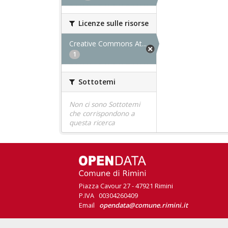
Licenze sulle risorse
Creative Commons At...
1
Sottotemi
Non ci sono Sottotemi
che corrispondono a
questa ricerca
Piazza Cavour 27 - 47921 Rimini
P.IVA 00304260409
Email
opendata@comune.rimini.it