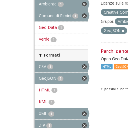
Licenze sulle r
Ambiente
1
Creative Com
Comune di Rimini
1
Gruppi:
Ambi
Geo Data
1
GeoJSON
Verde
1
Parchi deno
Formati
Open Geo Data
CSV
1
HTML
GeoJSO
GeoJSON
1
E' possibile inol
HTML
1
KML
1
XML
1
ZIP
1