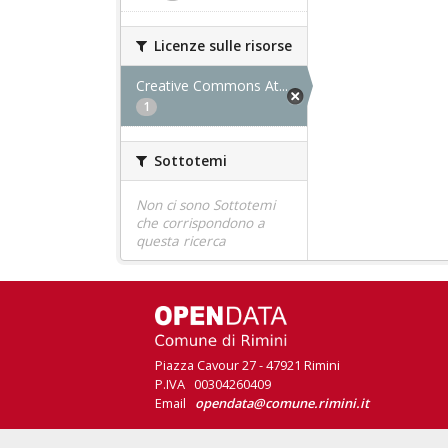
Licenze sulle risorse
Creative Commons At...
1
Sottotemi
Non ci sono Sottotemi
che corrispondono a
questa ricerca
Piazza Cavour 27 - 47921 Rimini
P.IVA 00304260409
Email
opendata@comune.rimini.it