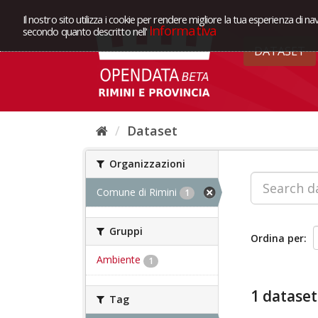
Il nostro sito utilizza i cookie per rendere migliore la tua esperienza di na
Informativa
secondo quanto descritto nell'
DATASET
Dataset
Organizzazioni
Comune di Rimini
1
Gruppi
Ordina per
Ambiente
1
1 dataset
Tag