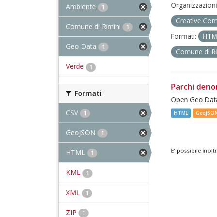
Organizzazioni
Ambiente
1
Creative Com
Comune di Rimini
1
Formati:
HT
Geo Data
1
Comune di R
Verde
1
Parchi deno
Formati
Open Geo Data
CSV
1
HTML
GeoJSO
GeoJSON
1
E' possibile inol
HTML
1
KML
1
XML
1
ZIP
1