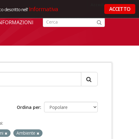
Accedi
Informativa
ACCETTO
o descritto nell'
NFORMAZIONI
Ordina per
i:
ini
Ambiente