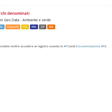
rchi denominati
n Geo Data - Ambiente e verde
ML
GeoJSON
CSV
KML
ZIP
XML
ossibile inoltre accedere al registro usando le
API
(vedi
Documentazione API
).