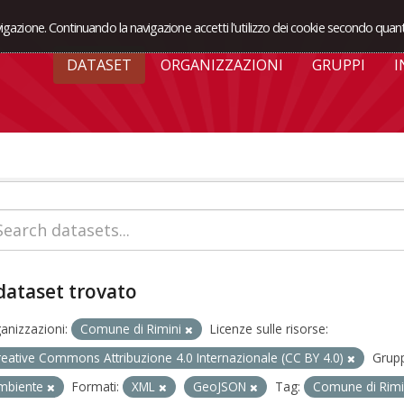
avigazione. Continuando la navigazione accetti l'utilizzo dei cookie secondo quant
DATASET
ORGANIZZAZIONI
GRUPPI
I
dataset trovato
anizzazioni:
Comune di Rimini
Licenze sulle risorse:
reative Commons Attribuzione 4.0 Internazionale (CC BY 4.0)
Grupp
mbiente
Formati:
XML
GeoJSON
Tag:
Comune di Rim