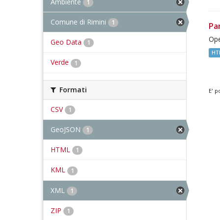
Ambiente
1
Comune di Rimini
1
Pa
Ope
Geo Data
1
HT
Verde
1
Formati
E' p
CSV
1
GeoJSON
1
HTML
1
KML
1
XML
1
ZIP
1