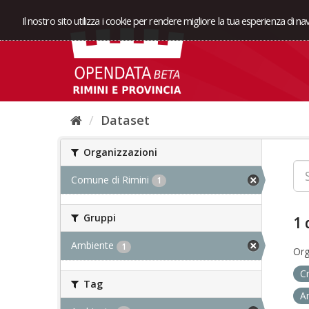
Il nostro sito utilizza i cookie per rendere migliore la tua esperienza di n
Dataset
Organizzazioni
Comune di Rimini
1
Gruppi
1 
Ambiente
1
Org
C
Tag
A