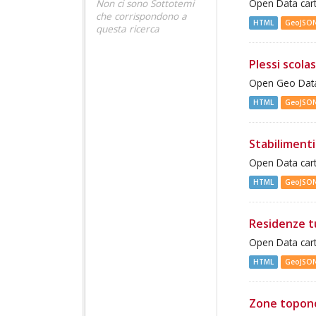
Non ci sono Sottotemi
Open Data cart
che corrispondono a
HTML
GeoJSO
questa ricerca
Plessi scolas
Open Geo Data 
HTML
GeoJSO
Stabilimenti
Open Data cart
HTML
GeoJSO
Residenze t
Open Data cart
HTML
GeoJSO
Zone topon