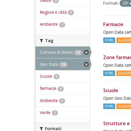
Salute
3
Formati:
ZIP
Regioni e città
2
Farmacie
Ambiente
1
Open Data cart
Tag
HTML
GeoJSO
Comune di Rimini
16
Zone farma
Geo Data
16
Open Data cart
HTML
GeoJSO
Scuole
3
farmacie
2
Scuole
Open Geo Data 
Ambiente
1
HTML
GeoJSO
Verde
1
Strutture e 
Formati