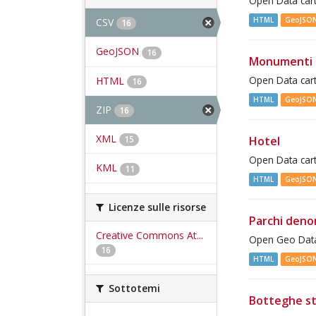
Open Data cart
HTML
GeoJSO
CSV
16
GeoJSON
16
Monumenti 
HTML
Open Data cart
16
HTML
GeoJSO
ZIP
16
XML
Hotel
15
Open Data cart
KML
11
HTML
GeoJSO
Licenze sulle risorse
Parchi deno
Creative Commons At...
Open Geo Data
16
HTML
GeoJSO
Sottotemi
Botteghe st