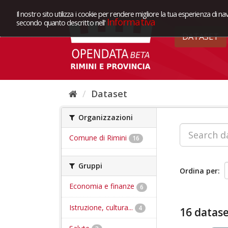
Il nostro sito utilizza i cookie per rendere migliore la tua esperienza di na
Informativa
secondo quanto descritto nell'
DATASET
Dataset
Organizzazioni
Comune di Rimini
16
Gruppi
Ordina per
Economia e finanze
6
Istruzione, cultura...
4
16 datase