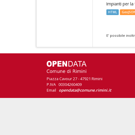
Impianti per la
HTML
GeoJSO
E' possibile inol
Piazza Cavour 27 - 47921 Rimini
P.IVA 00304260409
Email
opendata@comune.rimini.it