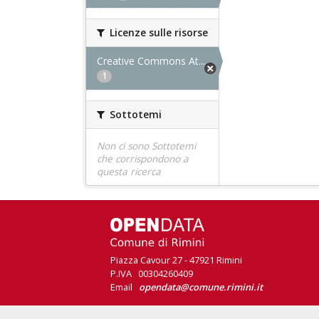
Licenze sulle risorse
Creative Commons At...
1
Sottotemi
Non ci sono Sottotemi
che corrispondono a
questa ricerca
Piazza Cavour 27 - 47921 Rimini
P.IVA 00304260409
Email
opendata@comune.rimini.it