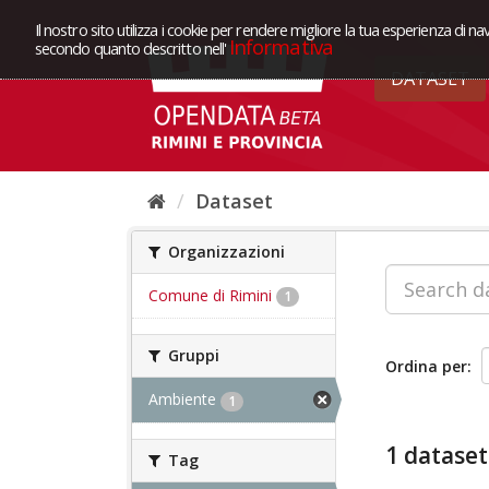
Il nostro sito utilizza i cookie per rendere migliore la tua esperienza di na
Informativa
secondo quanto descritto nell'
DATASET
Dataset
Organizzazioni
Comune di Rimini
1
Gruppi
Ordina per
Ambiente
1
1 dataset
Tag