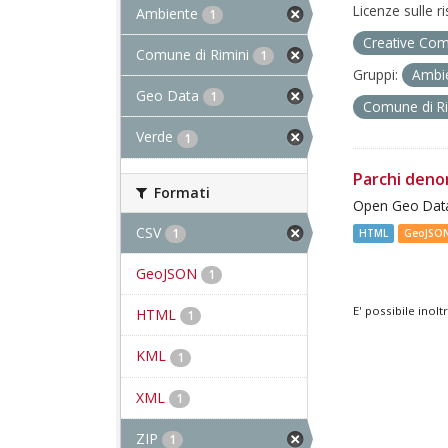
Licenze sulle r
Ambiente
1
Creative Com
Comune di Rimini
1
Gruppi:
Ambi
Geo Data
1
Comune di R
Verde
1
Parchi deno
Formati
Open Geo Data
CSV
1
HTML
GeoJSO
GeoJSON
1
E' possibile inol
HTML
1
KML
1
XML
1
ZIP
1