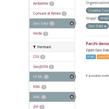
Organizzazioni
Ambiente
1
Creative Com
Comune di Rimini
1
Gruppi:
Ambi
Geo Data
1
Geo Data
Verde
1
Parchi deno
Formati
Open Geo Data
CSV
1
HTML
GeoJSO
GeoJSON
1
E' possibile inol
HTML
1
KML
1
XML
1
ZIP
1