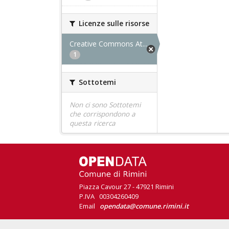
Licenze sulle risorse
Creative Commons At...
1
Sottotemi
Non ci sono Sottotemi
che corrispondono a
questa ricerca
Piazza Cavour 27 - 47921 Rimini
P.IVA 00304260409
Email
opendata@comune.rimini.it