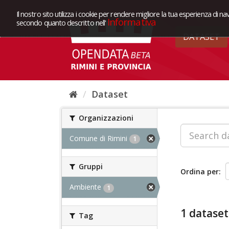
Il nostro sito utilizza i cookie per rendere migliore la tua esperienza di na
Informativa
secondo quanto descritto nell'
DATASET
Dataset
Organizzazioni
Comune di Rimini
1
Gruppi
Ordina per
Ambiente
1
1 dataset
Tag