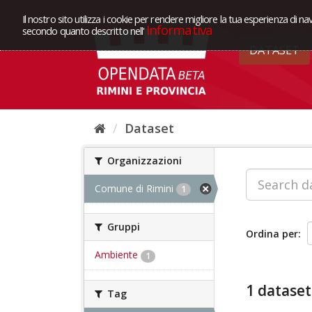
Il nostro sito utilizza i cookie per rendere migliore la tua esperienza di na
Informativa
secondo quanto descritto nell'
DATASET
Dataset
Organizzazioni
Comune di Rimini
1
Gruppi
Ordina per
Ambiente
1
1 dataset
Tag