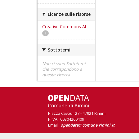
Licenze sulle risorse
Creative Commons At...
1
Sottotemi
Non ci sono Sottotemi
che corrispondono a
questa ricerca
Piazza Cavour 27 - 47921 Rimini
P.IVA 00304260409
Email
opendata@comune.rimini.it