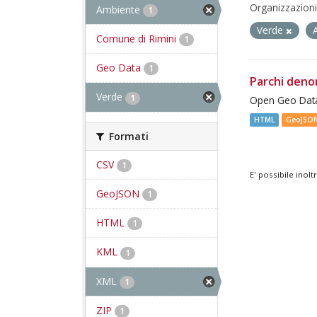
Organizzazioni
Ambiente
1
Verde
Comune di Rimini
1
Geo Data
1
Parchi deno
Verde
1
Open Geo Data
HTML
GeoJSO
Formati
CSV
1
E' possibile inol
GeoJSON
1
HTML
1
KML
1
XML
1
ZIP
1