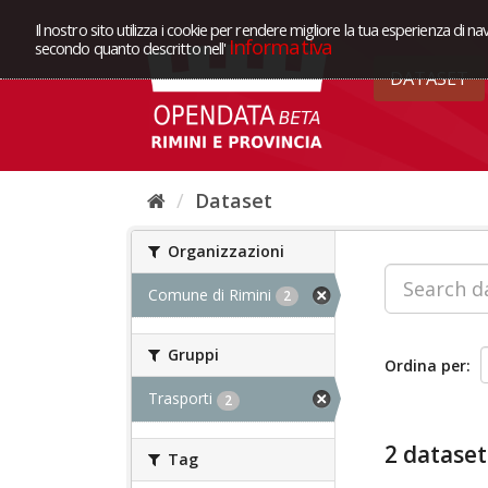
Il nostro sito utilizza i cookie per rendere migliore la tua esperienza di na
Informativa
secondo quanto descritto nell'
DATASET
Dataset
Organizzazioni
Comune di Rimini
2
Gruppi
Ordina per
Trasporti
2
2 dataset
Tag