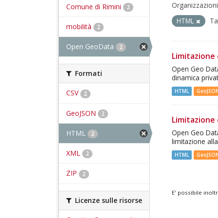
Organizzazioni
Comune di Rimini
2
HTML
Ta
mobilità
2
Open GeoData
2
Limitazione 
Open Geo Data -
Formati
dinamica priva
HTML
GeoJSO
CSV
2
GeoJSON
2
Limitazione 
HTML
Open Geo Data -
2
limitazione all
XML
2
HTML
GeoJSO
ZIP
2
E' possibile inol
Licenze sulle risorse