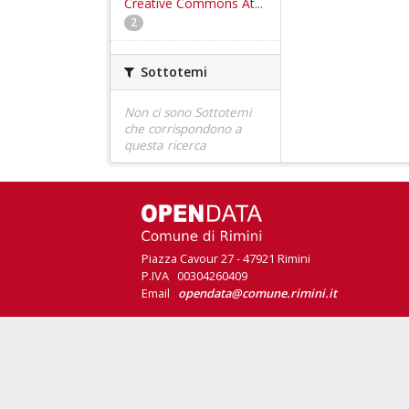
Creative Commons At...
2
Sottotemi
Non ci sono Sottotemi
che corrispondono a
questa ricerca
Piazza Cavour 27 - 47921 Rimini
P.IVA 00304260409
Email
opendata@comune.rimini.it