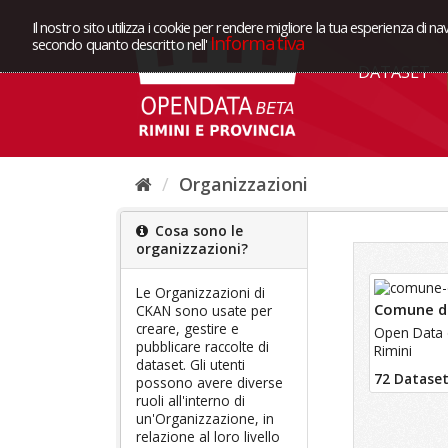
Il nostro sito utilizza i cookie per rendere migliore la tua esperienza di na
Informativa
secondo quanto descritto nell'
DATASET
Organizzazioni
Cosa sono le
organizzazioni?
Le Organizzazioni di
Comune di
CKAN sono usate per
creare, gestire e
Open Data 
pubblicare raccolte di
Rimini
dataset. Gli utenti
72 Datase
possono avere diverse
ruoli all'interno di
un'Organizzazione, in
relazione al loro livello