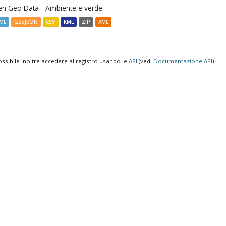
n Geo Data - Ambiente e verde
ML
GeoJSON
CSV
KML
ZIP
XML
ossibile inoltre accedere al registro usando le
API
(vedi
Documentazione API
).