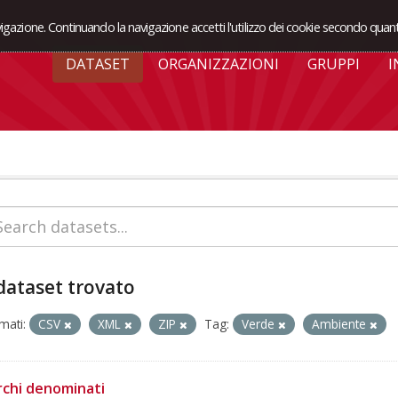
avigazione. Continuando la navigazione accetti l'utilizzo dei cookie secondo quant
DATASET
ORGANIZZAZIONI
GRUPPI
I
dataset trovato
mati:
CSV
XML
ZIP
Tag:
Verde
Ambiente
rchi denominati