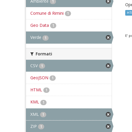
Ambiente
1
Ope
Comune di Rimini
HT
1
Geo Data
1
E' p
Verde
1
Formati
CSV
1
GeoJSON
1
HTML
1
KML
1
XML
1
ZIP
1