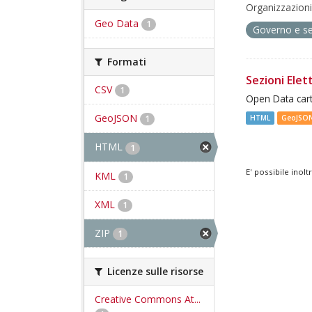
Organizzazioni
Geo Data
1
Governo e se
Formati
Sezioni Elett
CSV
1
Open Data cart
GeoJSON
HTML
GeoJSO
1
HTML
1
E' possibile inol
KML
1
XML
1
ZIP
1
Licenze sulle risorse
Creative Commons At...