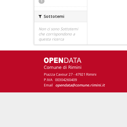
1
Sottotemi
Non ci sono Sottotemi
che corrispondono a
questa ricerca
Piazza Cavour 27 - 47921 Rimini
P.IVA 00304260409
Email
opendata@comune.rimini.it