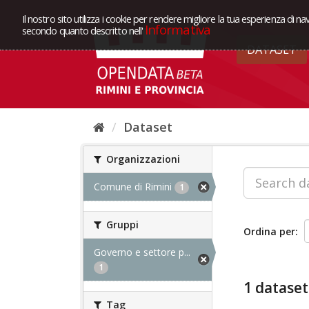
Il nostro sito utilizza i cookie per rendere migliore la tua esperienza di na
Informativa
secondo quanto descritto nell'
DATASET
Dataset
Organizzazioni
Comune di Rimini
1
Gruppi
Ordina per
Governo e settore p...
1
1 dataset
Tag