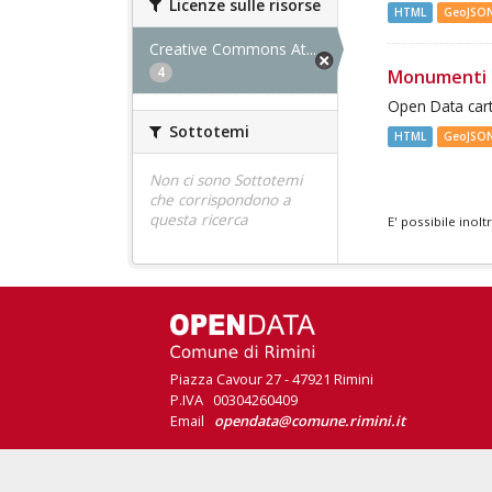
Licenze sulle risorse
HTML
GeoJSO
Creative Commons At...
4
Monumenti 
Open Data cart
Sottotemi
HTML
GeoJSO
Non ci sono Sottotemi
che corrispondono a
questa ricerca
E' possibile inol
Piazza Cavour 27 - 47921 Rimini
P.IVA 00304260409
Email
opendata@comune.rimini.it