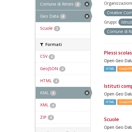
Organizzazioni
Comune di Rimini
4
Creative Com
Geo Data
4
Gruppi:
Istru
Scuole
3
Comune di R
Formati
Plessi scolas
CSV
4
Open Geo Data 
GeoJSON
4
HTML
GeoJSO
HTML
4
Istituti com
KML
4
Open Geo Data 
HTML
GeoJSO
XML
4
ZIP
4
Scuole
Open Geo Data 