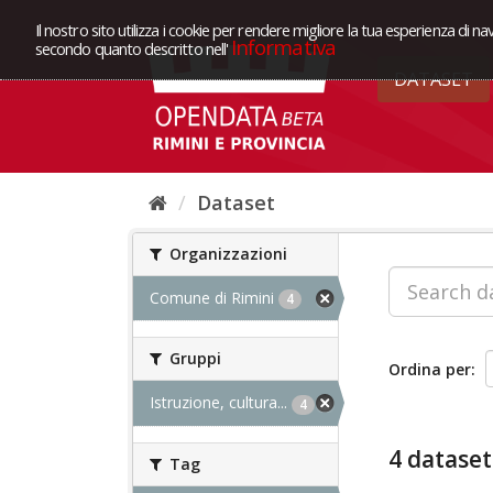
Il nostro sito utilizza i cookie per rendere migliore la tua esperienza di na
Informativa
secondo quanto descritto nell'
DATASET
Dataset
Organizzazioni
Comune di Rimini
4
Gruppi
Ordina per
Istruzione, cultura...
4
4 dataset
Tag