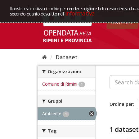
Il nostro sito utilizza i cookie per rendere migliore la tua esperienza di na
Informativa
secondo quanto descritto nell'
DATASET
Dataset
Organizzazioni
Comune di Rimini
1
Gruppi
Ordina per
Ambiente
1
1 dataset
Tag