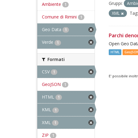
Gruppi:
Ambi
Ambiente
1
XML
Tag
Comune di Rimini
1
Geo Data
1
Parchi deno
Verde
1
Open Geo Data
HTML
GeoJSO
Formati
CSV
1
E' possibile inol
GeoJSON
1
HTML
1
KML
1
XML
1
ZIP
1