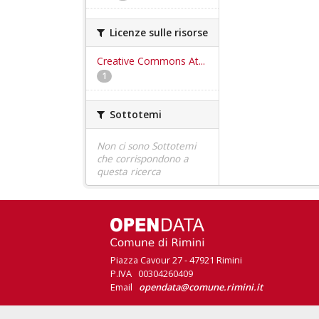
Licenze sulle risorse
Creative Commons At...
1
Sottotemi
Non ci sono Sottotemi
che corrispondono a
questa ricerca
Piazza Cavour 27 - 47921 Rimini
P.IVA 00304260409
Email
opendata@comune.rimini.it