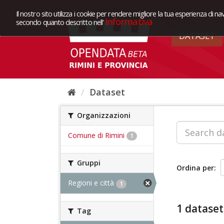
Il nostro sito utilizza i cookie per rendere migliore la tua esperienza di na
Informativa
secondo quanto descritto nell'
DATASET
Dataset
Organizzazioni
Comune di Rimini
1
Gruppi
Ordina per
Regioni e città
1
1 dataset
Tag