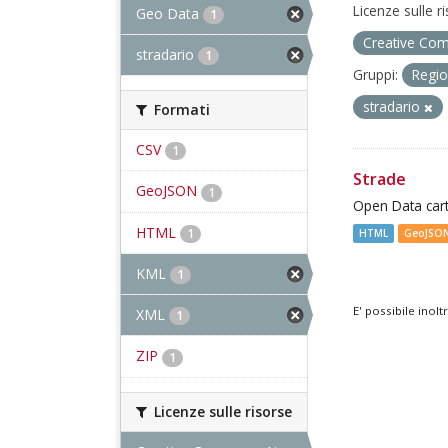
Licenze sulle r
Geo Data
1
Creative Com
stradario
1
Gruppi:
Regio
stradario
Formati
CSV
1
Strade
GeoJSON
1
Open Data cart
HTML
1
HTML
GeoJSO
KML
1
E' possibile inol
XML
1
ZIP
1
Licenze sulle risorse