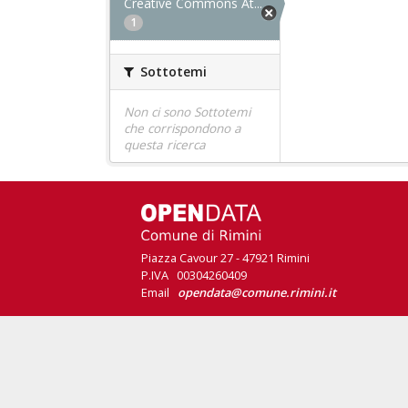
Creative Commons At...
1
Sottotemi
Non ci sono Sottotemi
che corrispondono a
questa ricerca
Piazza Cavour 27 - 47921 Rimini
P.IVA 00304260409
Email
opendata@comune.rimini.it