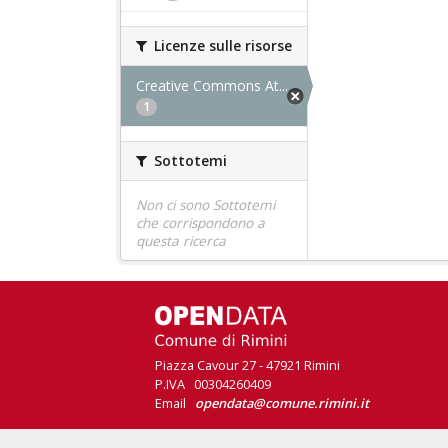
Licenze sulle risorse
Creative Commons At...
1
Sottotemi
Non ci sono Sottotemi
che corrispondono a
questa ricerca
Piazza Cavour 27 - 47921 Rimini
P.IVA 00304260409
Email
opendata@comune.rimini.it