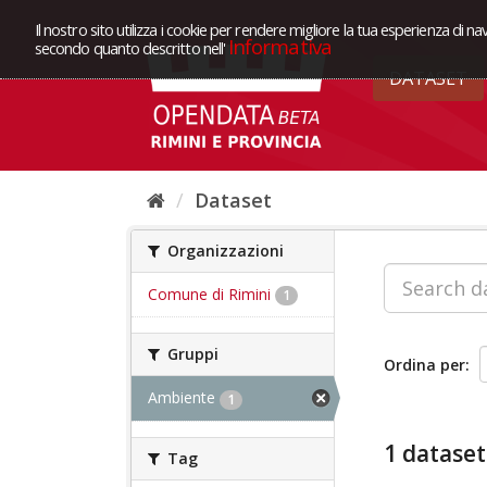
Il nostro sito utilizza i cookie per rendere migliore la tua esperienza di na
Informativa
secondo quanto descritto nell'
DATASET
Dataset
Organizzazioni
Comune di Rimini
1
Gruppi
Ordina per
Ambiente
1
1 dataset
Tag