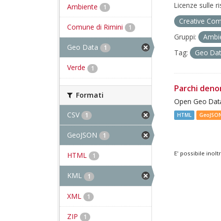
Licenze sulle r
Ambiente
1
Creative Com
Comune di Rimini
1
Gruppi:
Ambi
Geo Data
1
Tag:
Geo Da
Verde
1
Parchi deno
Formati
Open Geo Data
CSV
1
HTML
GeoJSO
GeoJSON
1
E' possibile inol
HTML
1
KML
1
XML
1
ZIP
1