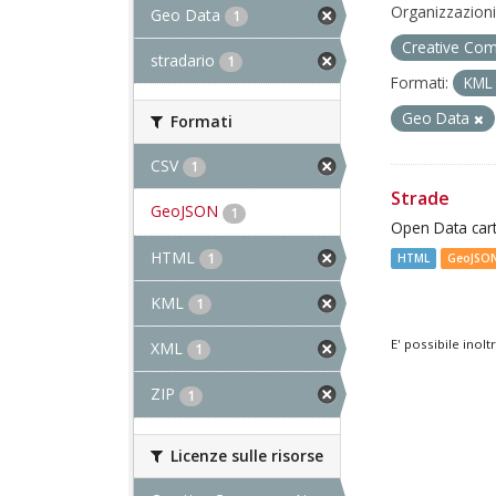
Organizzazioni
Geo Data
1
Creative Com
stradario
1
Formati:
KM
Geo Data
Formati
CSV
1
Strade
GeoJSON
1
Open Data cart
HTML
1
HTML
GeoJSO
KML
1
E' possibile inol
XML
1
ZIP
1
Licenze sulle risorse