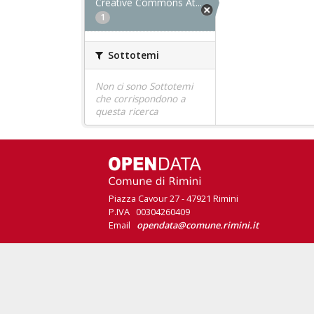
Creative Commons At...
1
Sottotemi
Non ci sono Sottotemi
che corrispondono a
questa ricerca
Piazza Cavour 27 - 47921 Rimini
P.IVA 00304260409
Email
opendata@comune.rimini.it