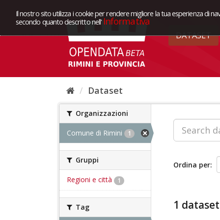
Il nostro sito utilizza i cookie per rendere migliore la tua esperienza di na
Informativa
secondo quanto descritto nell'
DATASET
Dataset
Organizzazioni
Comune di Rimini
1
Gruppi
Ordina per
Regioni e città
1
1 dataset
Tag