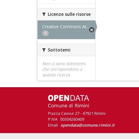
Licenze sulle risorse
Creative Commons At...
1
Sottotemi
Non ci sono Sottotemi
che corrispondono a
questa ricerca
Piazza Cavour 27 - 47921 Rimini
P.IVA 00304260409
Email
opendata@comune.rimini.it