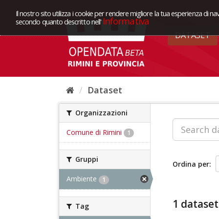
Il nostro sito utilizza i cookie per rendere migliore la tua esperienza di na
Informativa
secondo quanto descritto nell'
DATASET
Dataset
Organizzazioni
Comune di Rimini
1
Gruppi
Ordina per
Ambiente
1
1 dataset
Tag