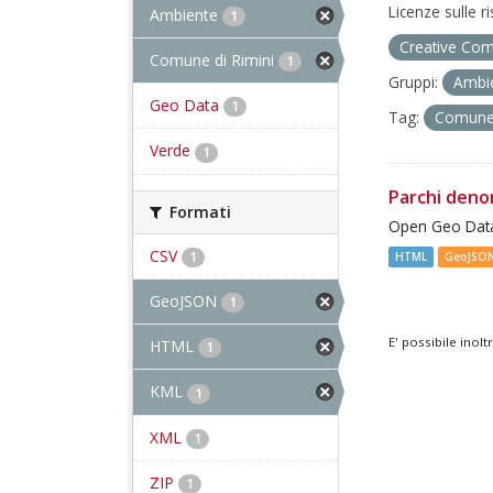
Licenze sulle r
Ambiente
1
Creative Com
Comune di Rimini
1
Gruppi:
Ambi
Geo Data
1
Tag:
Comune 
Verde
1
Parchi deno
Formati
Open Geo Data
CSV
1
HTML
GeoJSO
GeoJSON
1
E' possibile inol
HTML
1
KML
1
XML
1
ZIP
1