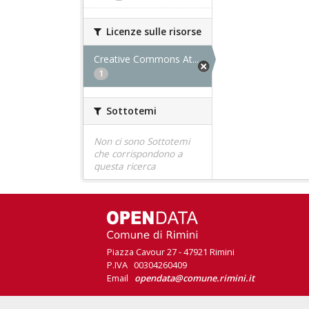
Licenze sulle risorse
Creative Commons At...
1
Sottotemi
Non ci sono Sottotemi
che corrispondono a
questa ricerca
Piazza Cavour 27 - 47921 Rimini
P.IVA 00304260409
Email
opendata@comune.rimini.it