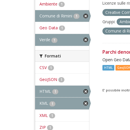
Licenze sulle r
Ambiente
1
Creative Com
Comune di Rimini
1
Gruppi:
Ambi
Geo Data
1
Comune di R
Verde
1
Parchi deno
Formati
Open Geo Data
CSV
1
HTML
GeoJSO
GeoJSON
1
E' possibile inol
HTML
1
KML
1
XML
1
ZIP
1