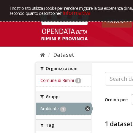
Il nostro sito utilizza i cookie per rendere migliore la tua esperienza di na
Informativa
secondo quanto descritto nell'
DATASET
Dataset
Organizzazioni
Comune di Rimini
1
Gruppi
Ordina per
Ambiente
1
1 dataset
Tag