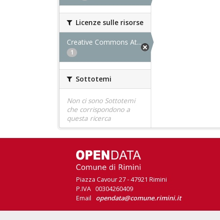
Licenze sulle risorse
Creative Commons At...
1
Sottotemi
Non ci sono Sottotemi
che corrispondono a
questa ricerca
Piazza Cavour 27 - 47921 Rimini
P.IVA 00304260409
Email
opendata@comune.rimini.it