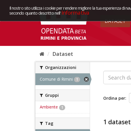
Il nostro sito utilizza i cookie per rendere migliore la tua esperienza di na
Informativa
secondo quanto descritto nell'
DATASET
Dataset
Organizzazioni
Comune di Rimini
1
Gruppi
Ordina per
Ambiente
1
1 dataset
Tag