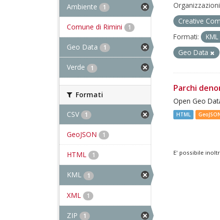
Organizzazioni
Ambiente
1
Creative Com
Comune di Rimini
1
Formati:
KM
Geo Data
1
Geo Data
Verde
1
Parchi deno
Formati
Open Geo Data
CSV
1
HTML
GeoJSO
GeoJSON
1
E' possibile inol
HTML
1
KML
1
XML
1
ZIP
1