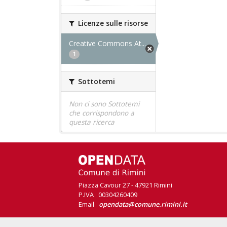
Licenze sulle risorse
Creative Commons At...
1
Sottotemi
Non ci sono Sottotemi
che corrispondono a
questa ricerca
Piazza Cavour 27 - 47921 Rimini
P.IVA 00304260409
Email
opendata@comune.rimini.it