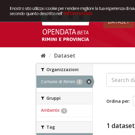
Il nostro sito utilizza i cookie per rendere migliore la tua esperienza di na
Informativa
secondo quanto descritto nell'
DATASET
Dataset
Organizzazioni
Comune di Rimini
1
Gruppi
Ordina per
Ambiente
1
1 dataset
Tag