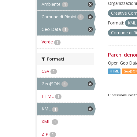
Organizzazioni
Ambiente
1
Creative Com
Comune di Rimini
1
Formati:
KM
Geo Data
1
Comune di R
Verde
1
Parchi deno
Formati
Open Geo Data
CSV
1
HTML
GeoJSO
GeoJSON
1
E' possibile inol
HTML
1
KML
1
XML
1
ZIP
1