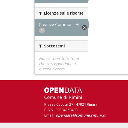
Licenze sulle risorse
Creative Commons At...
1
Sottotemi
Non ci sono Sottotemi
che corrispondono a
questa ricerca
Piazza Cavour 27 - 47921 Rimini
P.IVA 00304260409
Email
opendata@comune.rimini.it