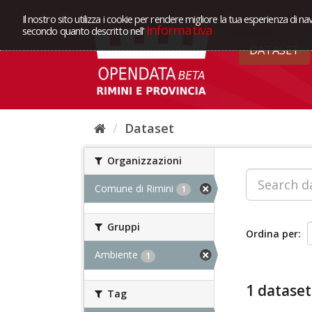
Il nostro sito utilizza i cookie per rendere migliore la tua esperienza di na
Informativa
secondo quanto descritto nell'
DATASET
Dataset
Organizzazioni
Comune di Rimini
1
Gruppi
Ordina per
Ambiente
1
1 dataset
Tag