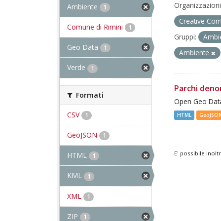
Organizzazioni
Ambiente
1
Creative Com
Comune di Rimini
1
Gruppi:
Ambi
Geo Data
1
Ambiente
Verde
1
Parchi deno
Formati
Open Geo Data
CSV
1
HTML
GeoJSO
GeoJSON
1
E' possibile inol
HTML
1
KML
1
XML
1
ZIP
1