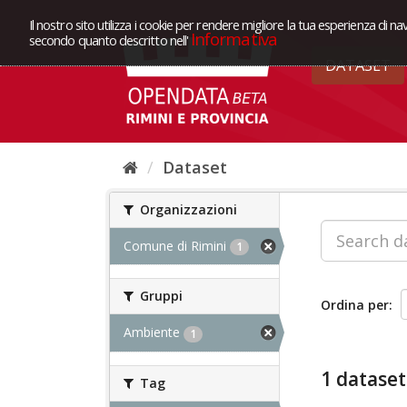
Il nostro sito utilizza i cookie per rendere migliore la tua esperienza di na
Informativa
secondo quanto descritto nell'
DATASET
Dataset
Organizzazioni
Comune di Rimini
1
Gruppi
Ordina per
Ambiente
1
1 dataset
Tag