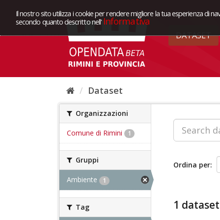
Il nostro sito utilizza i cookie per rendere migliore la tua esperienza di na
Informativa
secondo quanto descritto nell'
DATASET
Dataset
Organizzazioni
Comune di Rimini
1
Gruppi
Ordina per
Ambiente
1
1 dataset
Tag