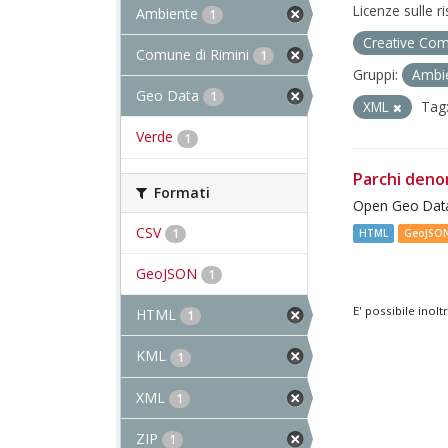
Licenze sulle r
Ambiente
1
Creative Com
Comune di Rimini
1
Gruppi:
Ambi
Geo Data
1
XML
Tag
Verde
1
Parchi deno
Formati
Open Geo Data
CSV
1
HTML
GeoJSO
GeoJSON
1
E' possibile inol
HTML
1
KML
1
XML
1
ZIP
1