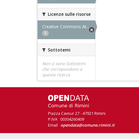
Licenze sulle risorse
Creative Commons At...
1
Sottotemi
Non ci sono Sottotemi
che corrispondono a
questa ricerca
Piazza Cavour 27 - 47921 Rimini
P.IVA 00304260409
Email
opendata@comune.rimini.it