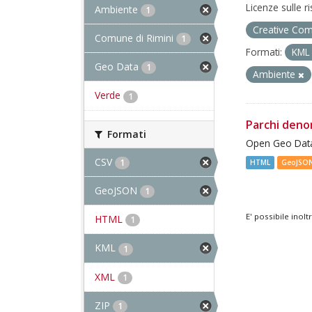
Licenze sulle r
Ambiente
1
Creative Com
Comune di Rimini
1
Formati:
KM
Geo Data
1
Ambiente
Verde
1
Parchi deno
Formati
Open Geo Data
CSV
1
HTML
GeoJSO
GeoJSON
1
E' possibile inol
HTML
1
KML
1
XML
1
ZIP
1