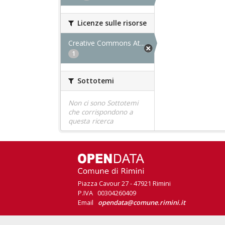
Licenze sulle risorse
Creative Commons At...
1
Sottotemi
Non ci sono Sottotemi
che corrispondono a
questa ricerca
Piazza Cavour 27 - 47921 Rimini
P.IVA 00304260409
Email
opendata@comune.rimini.it