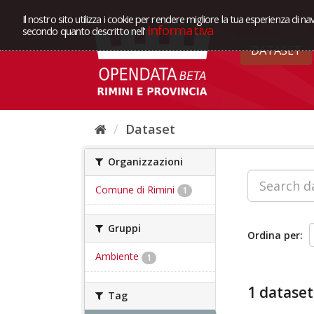
Il nostro sito utilizza i cookie per rendere migliore la tua esperienza di na
Informativa
secondo quanto descritto nell'
DATASET
Dataset
Organizzazioni
Comune di Rimini
1
Gruppi
Ordina per
Ambiente
1
1 dataset
Tag