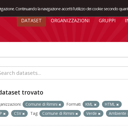
avigazione. Continuando la navigazione accetti l'utilizzo dei cookie secondo quant
DATASET
ORGANIZZAZIONI
GRUPPI
I
dataset trovato
anizzazioni:
Comune di Rimini
Formati:
KML
HTML
IP
CSV
Tag:
Comune di Rimini
Verde
Ambiente