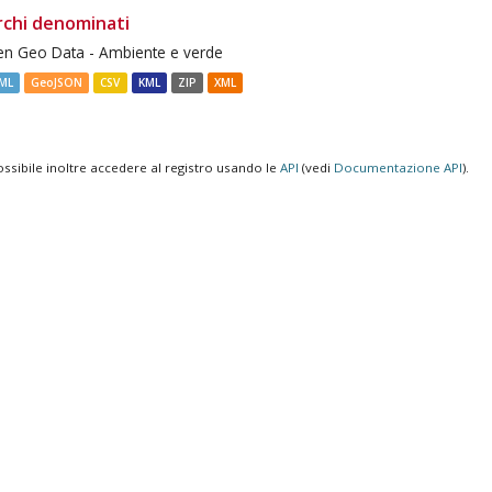
rchi denominati
n Geo Data - Ambiente e verde
ML
GeoJSON
CSV
KML
ZIP
XML
ossibile inoltre accedere al registro usando le
API
(vedi
Documentazione API
).