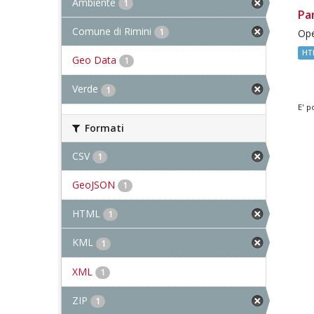
Ambiente
1
Pa
Comune di Rimini
1
Ope
HT
Geo Data
1
Verde
1
E' p
Formati
CSV
1
GeoJSON
1
HTML
1
KML
1
XML
1
ZIP
1