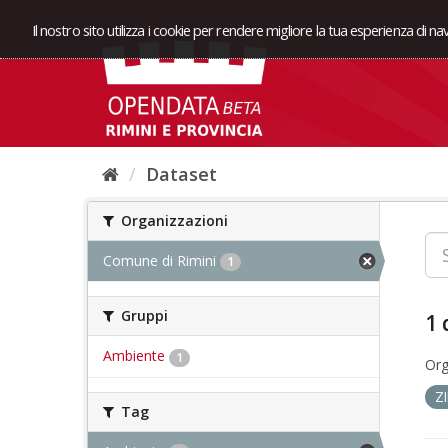
Il nostro sito utilizza i cookie per rendere migliore la tua esperienza di n
Dataset
Organizzazioni
Comune di Rimini
1
Gruppi
1 
Ambiente
1
Org
Z
Tag