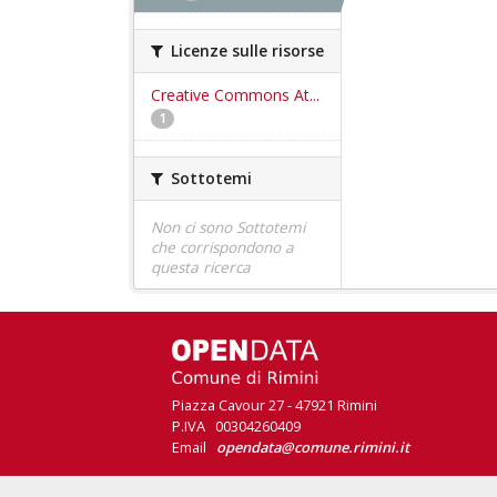
Licenze sulle risorse
Creative Commons At...
1
Sottotemi
Non ci sono Sottotemi
che corrispondono a
questa ricerca
Piazza Cavour 27 - 47921 Rimini
P.IVA 00304260409
Email
opendata@comune.rimini.it