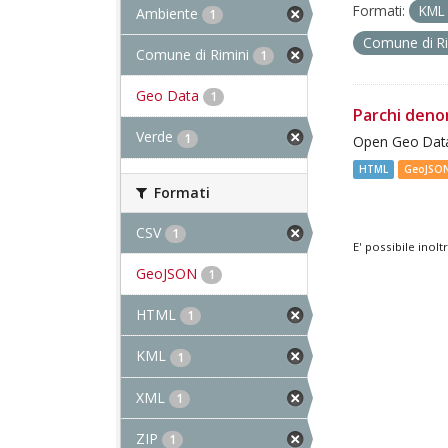
Formati:
KM
Ambiente
1
Comune di R
Comune di Rimini
1
Geo Data
1
Parchi deno
Verde
1
Open Geo Data
HTML
GeoJSO
Formati
CSV
1
E' possibile inol
GeoJSON
1
HTML
1
KML
1
XML
1
ZIP
1