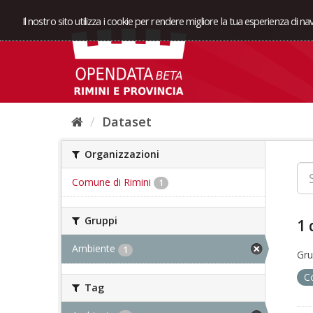
Il nostro sito utilizza i cookie per rendere migliore la tua esperienza di n
Dataset
Organizzazioni
Comune di Rimini
1
Gruppi
1 
Ambiente
1
Gru
C
Tag