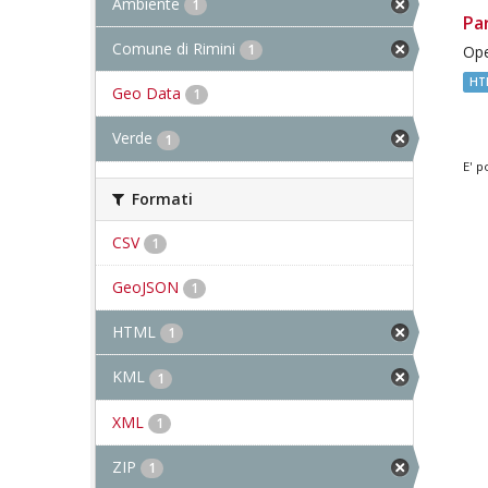
Ambiente
1
Pa
Comune di Rimini
1
Ope
HT
Geo Data
1
Verde
1
E' p
Formati
CSV
1
GeoJSON
1
HTML
1
KML
1
XML
1
ZIP
1