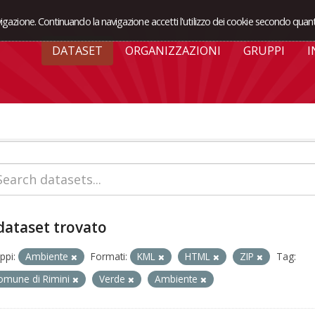
avigazione. Continuando la navigazione accetti l'utilizzo dei cookie secondo quant
DATASET
ORGANIZZAZIONI
GRUPPI
I
dataset trovato
ppi:
Ambiente
Formati:
KML
HTML
ZIP
Tag:
omune di Rimini
Verde
Ambiente