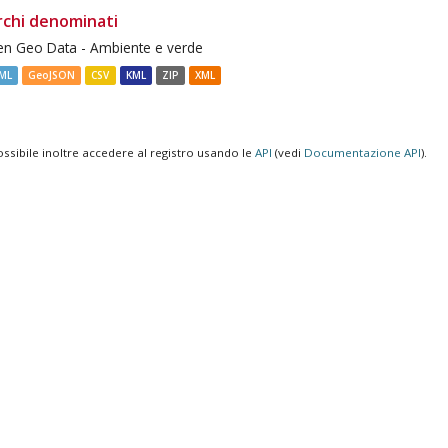
rchi denominati
n Geo Data - Ambiente e verde
ML
GeoJSON
CSV
KML
ZIP
XML
ossibile inoltre accedere al registro usando le
API
(vedi
Documentazione API
).