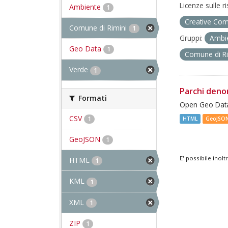
Licenze sulle r
Ambiente
1
Creative Com
Comune di Rimini
1
Gruppi:
Ambi
Geo Data
1
Comune di R
Verde
1
Parchi deno
Formati
Open Geo Data
CSV
1
HTML
GeoJSO
GeoJSON
1
E' possibile inol
HTML
1
KML
1
XML
1
ZIP
1