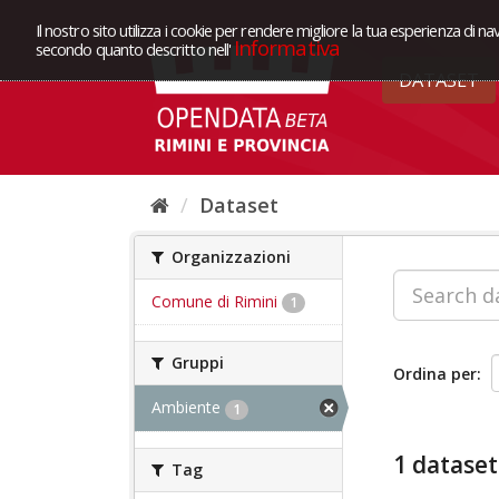
Il nostro sito utilizza i cookie per rendere migliore la tua esperienza di na
Informativa
secondo quanto descritto nell'
DATASET
Dataset
Organizzazioni
Comune di Rimini
1
Gruppi
Ordina per
Ambiente
1
1 dataset
Tag