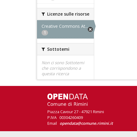
Licenze sulle risorse
Creative Commons At...
1
Sottotemi
Non ci sono Sottotemi
che corrispondono a
questa ricerca
Piazza Cavour 27 - 47921 Rimini
P.IVA 00304260409
Email
opendata@comune.rimini.it