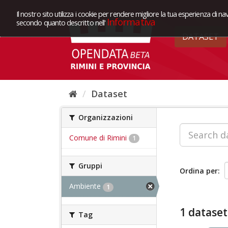
Il nostro sito utilizza i cookie per rendere migliore la tua esperienza di na
Informativa
secondo quanto descritto nell'
DATASET
Dataset
Organizzazioni
Comune di Rimini
1
Gruppi
Ordina per
Ambiente
1
1 dataset
Tag