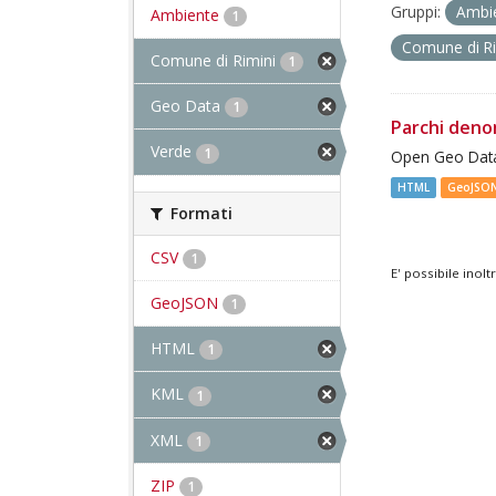
Gruppi:
Ambi
Ambiente
1
Comune di R
Comune di Rimini
1
Geo Data
1
Parchi deno
Verde
1
Open Geo Data
HTML
GeoJSO
Formati
CSV
1
E' possibile inol
GeoJSON
1
HTML
1
KML
1
XML
1
ZIP
1