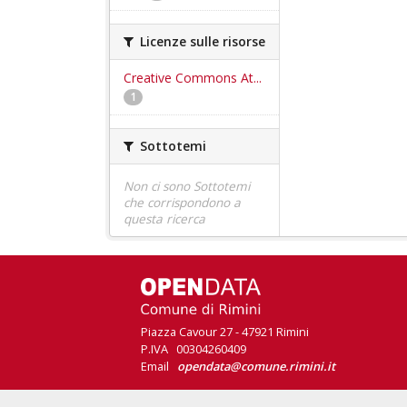
Licenze sulle risorse
Creative Commons At...
1
Sottotemi
Non ci sono Sottotemi
che corrispondono a
questa ricerca
Piazza Cavour 27 - 47921 Rimini
P.IVA 00304260409
Email
opendata@comune.rimini.it